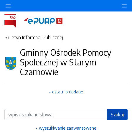
Ukryj/pokaż menu przedmiotowe
Uk
Biuletyn Informacji Publicznej
Gminny Ośrodek Pomocy
Społecznej w Starym
Czarnowie
ostatnio dodane
Wyszukiwarka
Szukaj
wyszukiwanie zaawansowane