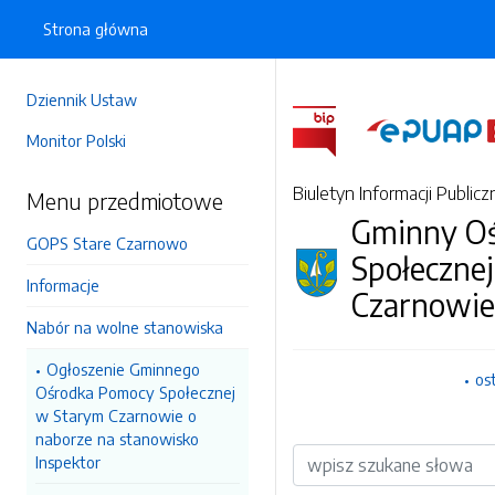
Strona główna
Dziennik Ustaw
Monitor Polski
Biuletyn Informacji Publicz
Menu przedmiotowe
Gminny O
GOPS Stare Czarnowo
Społeczne
Informacje
Czarnowie
Nabór na wolne stanowiska
Ogłoszenie Gminnego
os
Ośrodka Pomocy Społecznej
w Starym Czarnowie o
naborze na stanowisko
Wyszukiwarka
Inspektor