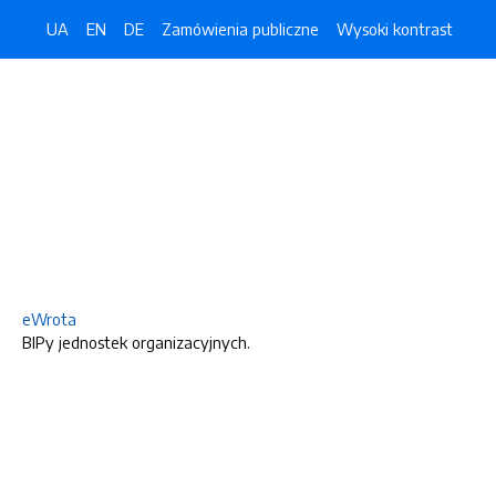
UA
EN
DE
Zamówienia publiczne
Wysoki kontrast
eWrota
BIPy jednostek organizacyjnych.