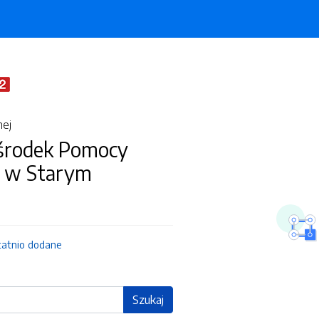
nej
środek Pomocy
j w Starym
tatnio dodane
Szukaj