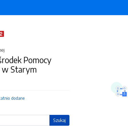
nej
środek Pomocy
j w Starym
tatnio dodane
Szukaj