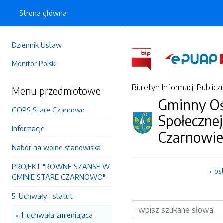
Strona główna
Dziennik Ustaw
Monitor Polski
Biuletyn Informacji Publicz
Menu przedmiotowe
Gminny O
GOPS Stare Czarnowo
Społeczne
Informacje
Czarnowie
Nabór na wolne stanowiska
PROJEKT "RÓWNE SZANSE W
os
GMINIE STARE CZARNOWO"
5. Uchwały i statut
Wyszukiwarka
1. uchwała zmieniająca