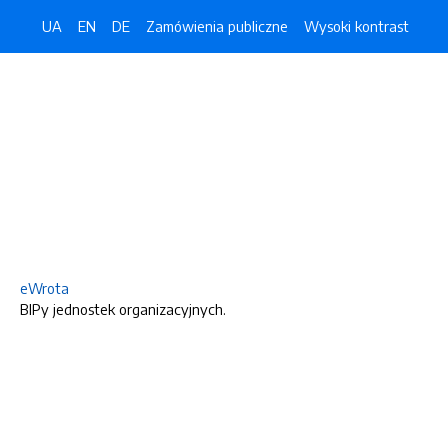
UA
EN
DE
Zamówienia publiczne
Wysoki kontrast
eWrota
BIPy jednostek organizacyjnych.