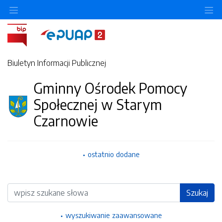
Ukryj/pokaż menu przedmiotowe
Uk
Biuletyn Informacji Publicznej
Gminny Ośrodek Pomocy
Społecznej w Starym
Czarnowie
ostatnio dodane
Wyszukiwarka
Szukaj
wyszukiwanie zaawansowane